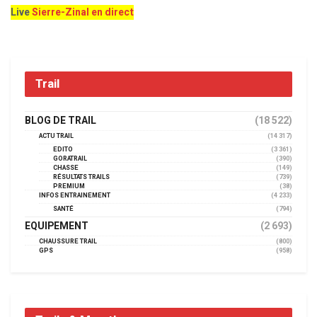
Live
Sierre-Zinal en direct
Trail
BLOG DE TRAIL
(18 522)
ACTU TRAIL
(14 317)
EDITO
(3 361)
GORATRAIL
(390)
CHASSE
(149)
RÉSULTATS TRAILS
(739)
PREMIUM
(38)
INFOS ENTRAINEMENT
(4 233)
SANTÉ
(794)
EQUIPEMENT
(2 693)
CHAUSSURE TRAIL
(800)
GPS
(958)