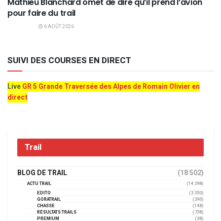
Mathieu Blanchard omet de dire qu’il prend l’avion
pour faire du trail
6 AOÛT 2026
SUIVI DES COURSES EN DIRECT
Live
GR 5 Grande Traversée des Alpes de Romain Olivier en
direct
Trail
BLOG DE TRAIL
(18 502)
ACTU TRAIL
(14 298)
EDITO
(3 350)
GORATRAIL
(390)
CHASSE
(148)
RÉSULTATS TRAILS
(738)
PREMIUM
(38)