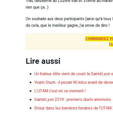
Trail, deuxième au Lozère trail et 33ème au marathon
rien que ça…)
On souhaite aux deux participants (ainsi qu’à tous
de cela, que le meilleur gagne, j’ai envie de dire !
COMMANDEZ VO
M
Lire aussi
Un traileur élite vient de courir la SaintéLyon 
Yoann Stuck : il pesait 90 kilos avant de deven
L’UT4M c’est en ce moment !
SaintéLyon 2019 : premiers duels annoncés
Erreur dans les barrières horaires de l’UT4M