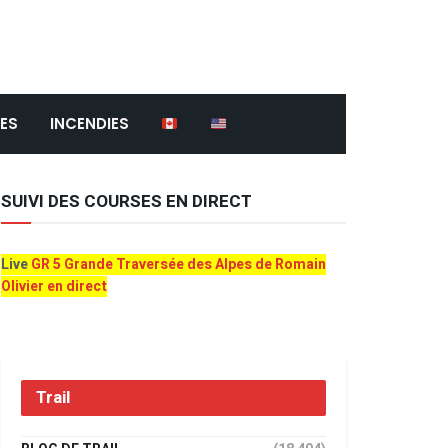
ES
INCENDIES
SUIVI DES COURSES EN DIRECT
Live
GR 5 Grande Traversée des Alpes de Romain
Olivier en direct
Trail