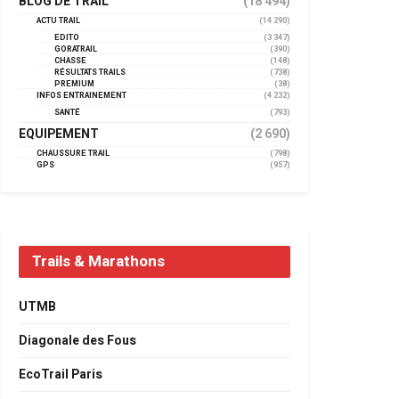
BLOG DE TRAIL
(18 494)
ACTU TRAIL
(14 290)
EDITO
(3 347)
GORATRAIL
(390)
CHASSE
(148)
RÉSULTATS TRAILS
(738)
PREMIUM
(38)
INFOS ENTRAINEMENT
(4 232)
SANTÉ
(793)
EQUIPEMENT
(2 690)
CHAUSSURE TRAIL
(798)
GPS
(957)
Trails & Marathons
UTMB
Diagonale des Fous
EcoTrail Paris