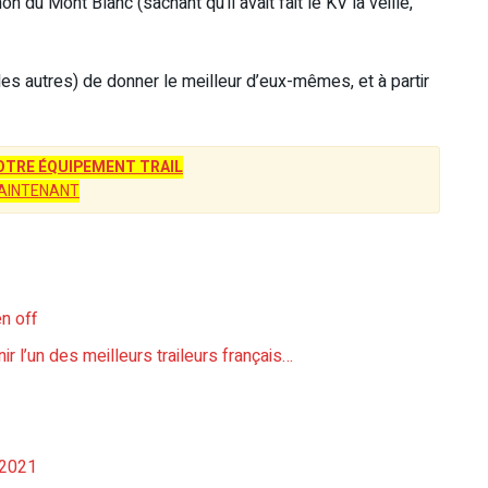
 du Mont Blanc (sachant qu’il avait fait le KV la veille,
 les autres) de donner le meilleur d’eux-mêmes, et à partir
TRE ÉQUIPEMENT TRAIL
AINTENANT
en off
ir l’un des meilleurs traileurs français…
 2021