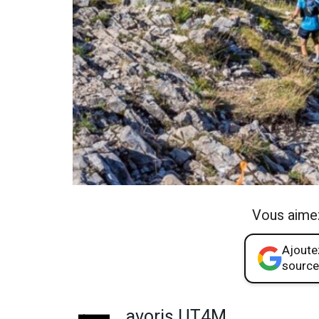
Vous aime
Ajoutez
source
avoris UT4M