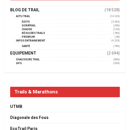
BLOG DE TRAIL
(18 528)
ACTU TRAIL
(14 323)
EDITO
(3 363)
GORATRAIL
(390)
CHASSE
(149)
RÉSULTATS TRAILS
(740)
PREMIUM
(38)
INFOS ENTRAINEMENT
(4 233)
SANTÉ
(794)
EQUIPEMENT
(2 694)
CHAUSSURE TRAIL
(800)
GPS
(959)
Trails & Marathons
UTMB
Diagonale des Fous
EcoTrail Paris