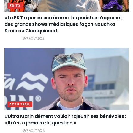
EDITO
« Le FKT a perdu son âme » : les puristes s’agacent
des grands shows médiatiques façon Nouchka
Simic ou Clemquicourt
7 AOÛT 2026
ACTU TRAIL
L’Ultra Marin dément vouloir rajeunir ses bénévoles :
« Il n’en a jamais été question »
7 AOÛT 2026