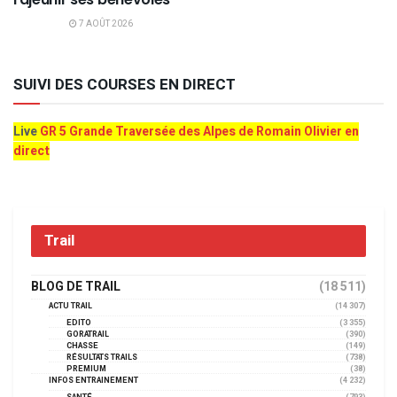
7 AOÛT 2026
SUIVI DES COURSES EN DIRECT
Live
GR 5 Grande Traversée des Alpes de Romain Olivier en
direct
Trail
BLOG DE TRAIL
(18 511)
ACTU TRAIL
(14 307)
EDITO
(3 355)
GORATRAIL
(390)
CHASSE
(149)
RÉSULTATS TRAILS
(738)
PREMIUM
(38)
INFOS ENTRAINEMENT
(4 232)