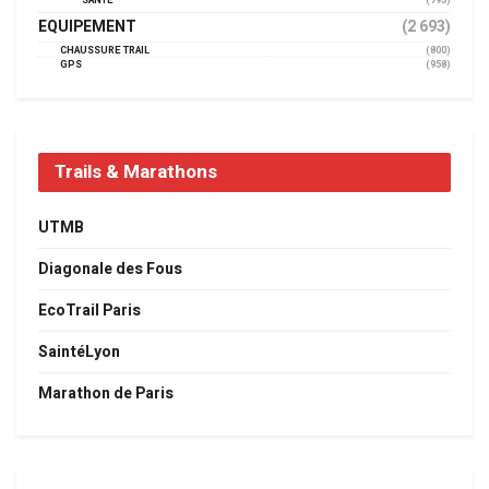
SANTÉ
(793)
EQUIPEMENT
(2 693)
CHAUSSURE TRAIL
(800)
GPS
(958)
Trails & Marathons
UTMB
Diagonale des Fous
EcoTrail Paris
SaintéLyon
Marathon de Paris