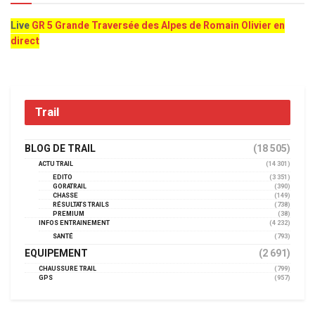
Live
GR 5 Grande Traversée des Alpes de Romain Olivier en
direct
Trail
BLOG DE TRAIL
(18 505)
ACTU TRAIL
(14 301)
EDITO
(3 351)
GORATRAIL
(390)
CHASSE
(149)
RÉSULTATS TRAILS
(738)
PREMIUM
(38)
INFOS ENTRAINEMENT
(4 232)
SANTÉ
(793)
EQUIPEMENT
(2 691)
CHAUSSURE TRAIL
(799)
GPS
(957)