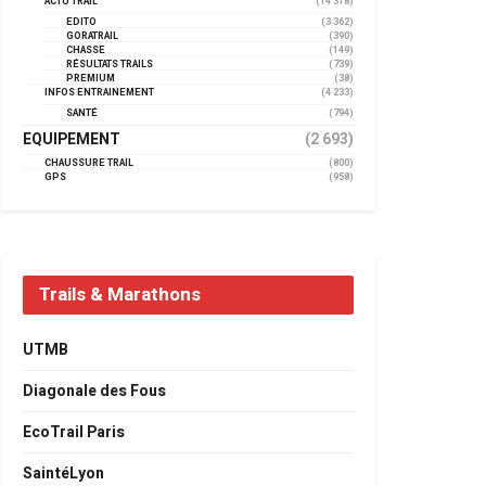
ACTU TRAIL
(14 318)
EDITO
(3 362)
GORATRAIL
(390)
CHASSE
(149)
RÉSULTATS TRAILS
(739)
PREMIUM
(38)
INFOS ENTRAINEMENT
(4 233)
SANTÉ
(794)
EQUIPEMENT
(2 693)
CHAUSSURE TRAIL
(800)
GPS
(958)
Trails & Marathons
UTMB
Diagonale des Fous
EcoTrail Paris
SaintéLyon