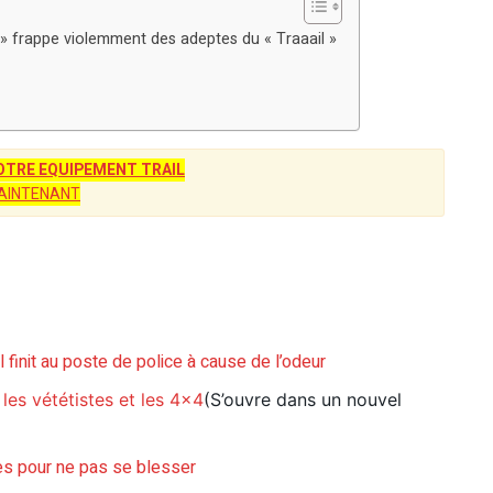
 » frappe violemment des adeptes du « Traaail »
TRE EQUIPEMENT TRAIL
AINTENANT
l finit au poste de police à cause de l’odeur
 les vététistes et les 4×4
(S’ouvre dans un nouvel
es pour ne pas se blesser