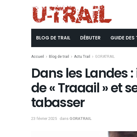
BLOG DE TRAIL
DÉBUTER
GUIDE DES 
Accueil
Blog de trail
Actu Trail
GORATRAIL
Dans les Landes : il
de « Traaail » et 
tabasser
23 février 2025
dans
GORATRAIL