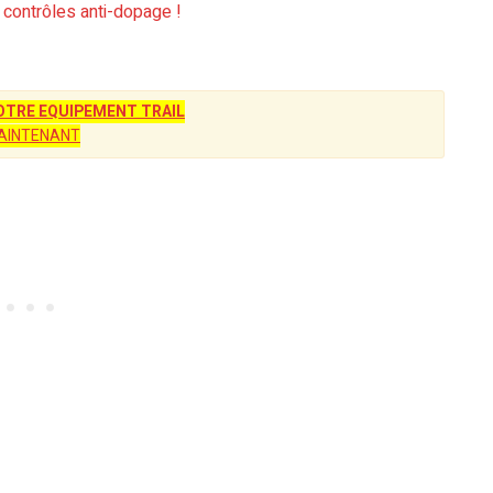
x contrôles anti-dopage !
TRE EQUIPEMENT TRAIL
AINTENANT