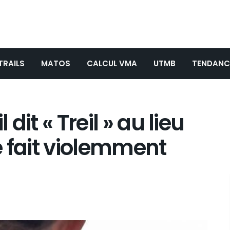
TRAILS
MATOS
CALCUL VMA
UTMB
TENDANC
 dit « Treil » au lieu
se fait violemment