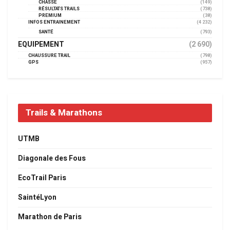
CHASSE
(149)
RÉSULTATS TRAILS
(738)
PREMIUM
(38)
INFOS ENTRAINEMENT
(4 232)
SANTÉ
(793)
EQUIPEMENT
(2 690)
CHAUSSURE TRAIL
(798)
GPS
(957)
Trails & Marathons
UTMB
Diagonale des Fous
EcoTrail Paris
SaintéLyon
Marathon de Paris