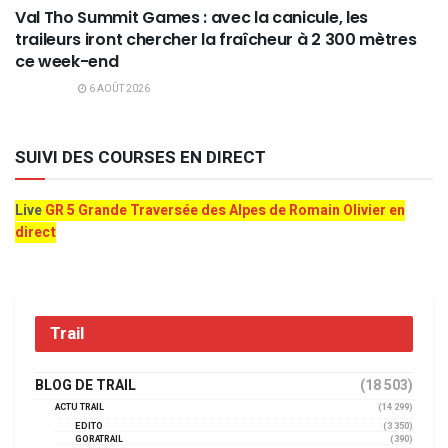
Val Tho Summit Games : avec la canicule, les
traileurs iront chercher la fraîcheur à 2 300 mètres
ce week-end
6 AOÛT 2026
SUIVI DES COURSES EN DIRECT
Live
GR 5 Grande Traversée des Alpes de Romain Olivier en
direct
Trail
BLOG DE TRAIL
(18 503)
ACTU TRAIL
(14 299)
EDITO
(3 350)
GORATRAIL
(390)