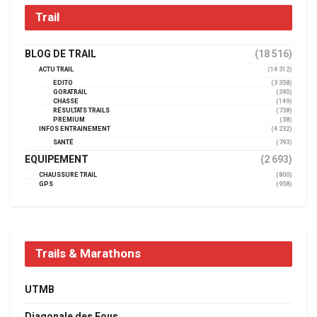
Trail
BLOG DE TRAIL
(18 516)
ACTU TRAIL
(14 312)
EDITO
(3 358)
GORATRAIL
(390)
CHASSE
(149)
RÉSULTATS TRAILS
(738)
PREMIUM
(38)
INFOS ENTRAINEMENT
(4 232)
SANTÉ
(793)
EQUIPEMENT
(2 693)
CHAUSSURE TRAIL
(800)
GPS
(958)
Trails & Marathons
UTMB
Diagonale des Fous