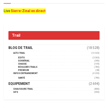
Live
Sierre-Zinal en direct
Trail
BLOG DE TRAIL
(18 528)
ACTU TRAIL
(14 323)
EDITO
(3 363)
GORATRAIL
(390)
CHASSE
(149)
RÉSULTATS TRAILS
(740)
PREMIUM
(38)
INFOS ENTRAINEMENT
(4 233)
SANTÉ
(794)
EQUIPEMENT
(2 694)
CHAUSSURE TRAIL
(800)
GPS
(959)