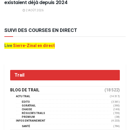
existaient déjà depuis 2024
2 AOÛT 2026
SUIVI DES COURSES EN DIRECT
Live
Sierre-Zinal en direct
Trail
BLOG DE TRAIL
(18 522)
ACTU TRAIL
(14 317)
EDITO
(3 361)
GORATRAIL
(390)
CHASSE
(149)
RÉSULTATS TRAILS
(739)
PREMIUM
(38)
INFOS ENTRAINEMENT
(4 233)
SANTÉ
(794)