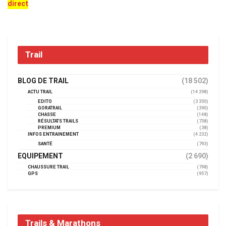
direct
Trail
BLOG DE TRAIL
(18 502)
ACTU TRAIL
(14 298)
EDITO
(3 350)
GORATRAIL
(390)
CHASSE
(148)
RÉSULTATS TRAILS
(738)
PREMIUM
(38)
INFOS ENTRAINEMENT
(4 232)
SANTÉ
(793)
EQUIPEMENT
(2 690)
CHAUSSURE TRAIL
(798)
GPS
(957)
Trails & Marathons