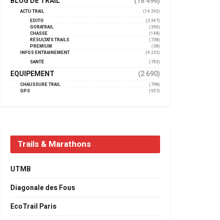
BLOG DE TRAIL
(18 496)
ACTU TRAIL
(14 292)
EDITO
(3 347)
GORATRAIL
(390)
CHASSE
(148)
RÉSULTATS TRAILS
(738)
PREMIUM
(38)
INFOS ENTRAINEMENT
(4 232)
SANTÉ
(793)
EQUIPEMENT
(2 690)
CHAUSSURE TRAIL
(798)
GPS
(957)
Trails & Marathons
UTMB
Diagonale des Fous
EcoTrail Paris