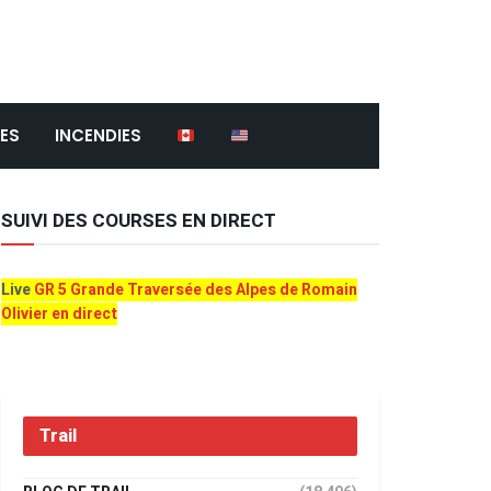
ES
INCENDIES
SUIVI DES COURSES EN DIRECT
Live
GR 5 Grande Traversée des Alpes de Romain
Olivier en direct
Trail