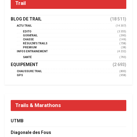
Trail
BLOG DE TRAIL
(18 511)
ACTU TRAIL
(14 307)
EDITO
(3 355)
GORATRAIL
(390)
CHASSE
(149)
RÉSULTATS TRAILS
(738)
PREMIUM
(38)
INFOS ENTRAINEMENT
(4 232)
SANTÉ
(793)
EQUIPEMENT
(2 693)
CHAUSSURE TRAIL
(800)
GPS
(958)
Trails & Marathons
UTMB
Diagonale des Fous