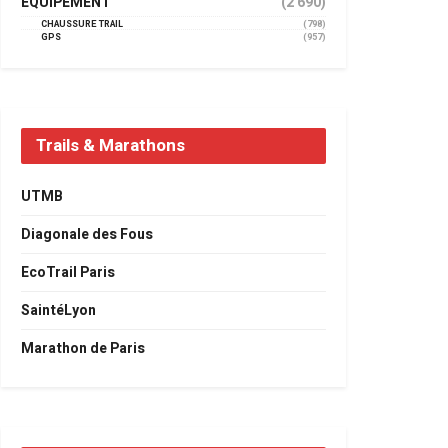
EQUIPEMENT
(2 690)
CHAUSSURE TRAIL
(798)
GPS
(957)
Trails & Marathons
UTMB
Diagonale des Fous
EcoTrail Paris
SaintéLyon
Marathon de Paris