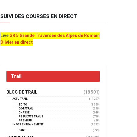
SUIVI DES COURSES EN DIRECT
Live
GR 5 Grande Traversée des Alpes de Romain
Olivier en direct
Trail
BLOG DE TRAIL
(18 501)
ACTU TRAIL
(14 297)
EDITO
(3 350)
GORATRAIL
(390)
CHASSE
(148)
RÉSULTATS TRAILS
(738)
PREMIUM
(38)
INFOS ENTRAINEMENT
(4 232)
SANTÉ
(793)