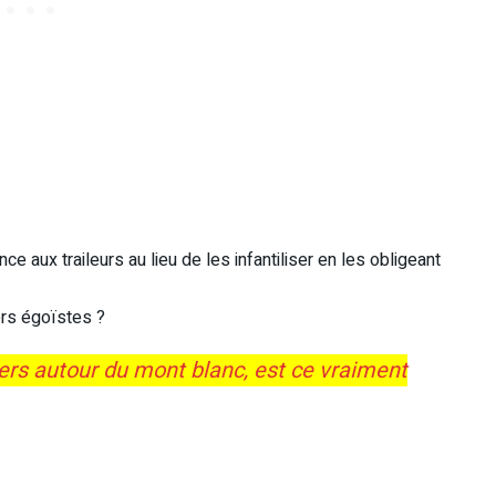
e aux traileurs au lieu de les infantiliser en les obligeant
ers égoïstes ?
lers autour du mont blanc, est ce vraiment