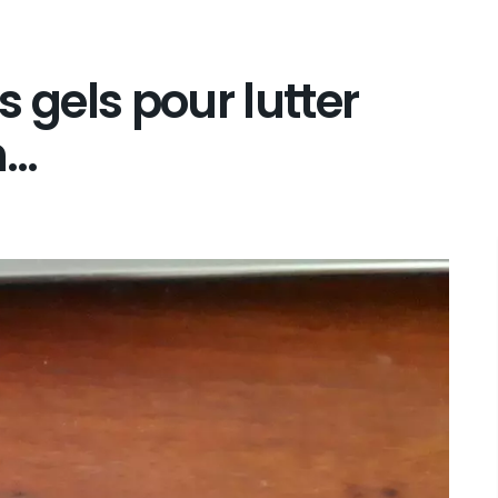
es gels pour lutter
n…