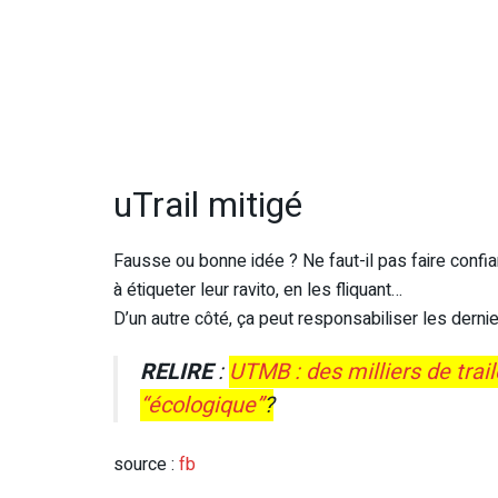
uTrail mitigé
Fausse ou bonne idée ? Ne faut-il pas faire confianc
à étiqueter leur ravito, en les fliquant…
D’un autre côté, ça peut responsabiliser les derni
RELIRE
:
UTMB : des milliers de trai
“écologique”
?
source :
fb