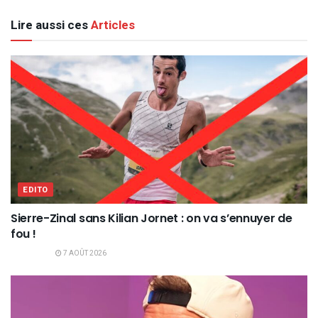
Lire aussi ces
Articles
EDITO
Sierre-Zinal sans Kilian Jornet : on va s’ennuyer de
fou !
7 AOÛT 2026