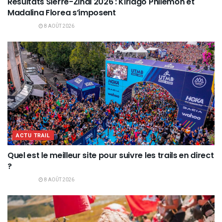
Résultats Sierre-Zinal 2026 : Kiriago Philemon et
Madalina Florea s’imposent
8 AOÛT 2026
ACTU TRAIL
Quel est le meilleur site pour suivre les trails en direct
?
8 AOÛT 2026