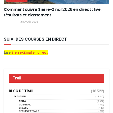
Comment suivre Sierre-Zinal 2026 en direct : live,
résultats et classement
8 AOÛT 2026
SUIVI DES COURSES EN DIRECT
Live
Sierre-Zinal en direct
Trail
BLOG DE TRAIL
(18 522)
ACTU TRAIL
(14 317)
EDITO
(3 361)
GORATRAIL
(390)
CHASSE
(149)
RÉSULTATS TRAILS
(739)