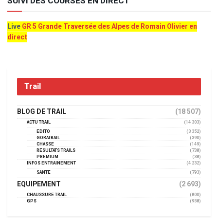
SUIVI DES COURSES EN DIRECT
Live
GR 5 Grande Traversée des Alpes de Romain Olivier en
direct
Trail
BLOG DE TRAIL
(18 507)
ACTU TRAIL
(14 303)
EDITO
(3 352)
GORATRAIL
(390)
CHASSE
(149)
RÉSULTATS TRAILS
(738)
PREMIUM
(38)
INFOS ENTRAINEMENT
(4 232)
SANTÉ
(793)
EQUIPEMENT
(2 693)
CHAUSSURE TRAIL
(800)
GPS
(958)