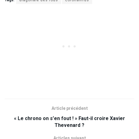
Tags:
diagonale des fous
coronavirus
Article précédent
« Le chrono on s’en fout ! » Faut-il croire Xavier
Thevenard ?
Articles suivant