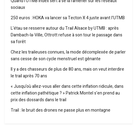
Quand l’UTMB Index sert à se la ramener sur les réseaux
sociaux
250 euros : HOKA va lancer sa Tecton X 4 juste avant l’UTMB
L’étau se resserre autour du Trail Alsace by UTMB : après
Dambach-la-Ville, Ottrott refuse à son tour le passage dans
sa forêt
Chez les traileuses connues, la mode décomplexée de parler
sans cesse de son cycle menstruel est gênante
Il y a des chasseurs de plus de 80 ans, mais on veut interdire
le trail après 70 ans
« Jusqu’où allez-vous aller dans cette inflation ridicule, dans
cette inflation pathétique ? » Patrick Montel s’en prend au
prix des dossards dans le trail
Trail : le bruit des drones ne passe plus en montagne