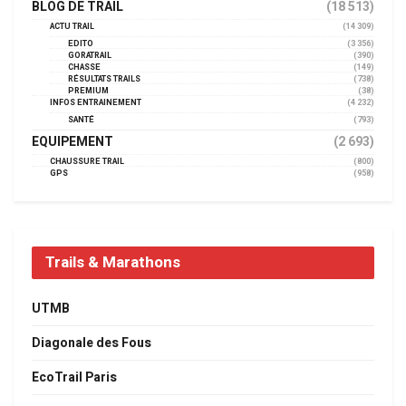
BLOG DE TRAIL
(18 513)
ACTU TRAIL
(14 309)
EDITO
(3 356)
GORATRAIL
(390)
CHASSE
(149)
RÉSULTATS TRAILS
(738)
PREMIUM
(38)
INFOS ENTRAINEMENT
(4 232)
SANTÉ
(793)
EQUIPEMENT
(2 693)
CHAUSSURE TRAIL
(800)
GPS
(958)
Trails & Marathons
UTMB
Diagonale des Fous
EcoTrail Paris