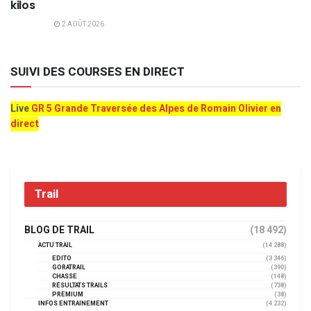
kilos
2 AOÛT 2026
SUIVI DES COURSES EN DIRECT
Live
GR 5 Grande Traversée des Alpes de Romain Olivier en
direct
Trail
BLOG DE TRAIL
(18 492)
ACTU TRAIL
(14 288)
EDITO
(3 346)
GORATRAIL
(390)
CHASSE
(148)
RÉSULTATS TRAILS
(738)
PREMIUM
(38)
INFOS ENTRAINEMENT
(4 232)