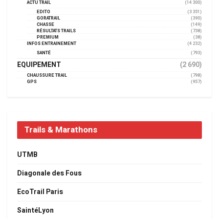
ACTU TRAIL
(14 300)
EDITO
(3 351)
GORATRAIL
(390)
CHASSE
(149)
RÉSULTATS TRAILS
(738)
PREMIUM
(38)
INFOS ENTRAINEMENT
(4 232)
SANTÉ
(793)
EQUIPEMENT
(2 690)
CHAUSSURE TRAIL
(798)
GPS
(957)
Trails & Marathons
UTMB
Diagonale des Fous
EcoTrail Paris
SaintéLyon