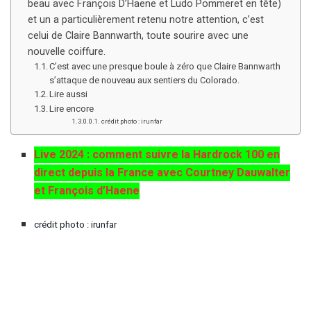
beau avec François D’Haene et Ludo Pommeret en tête)
et un a particulièrement retenu notre attention, c’est
celui de Claire Bannwarth, toute sourire avec une
nouvelle coiffure.
C’est avec une presque boule à zéro que Claire Bannwarth
s’attaque de nouveau aux sentiers du Colorado.
Lire aussi
Lire encore
crédit photo : irunfar
Live 2024 : comment suivre la Hardrock 100 en
direct depuis la France avec Courtney Dauwalter
et François d’Haene
crédit photo : irunfar