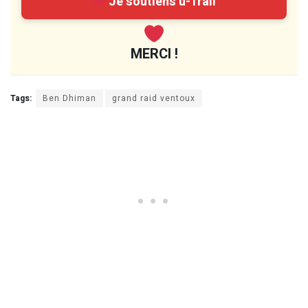
Je soutiens u-Trail
MERCI !
Tags:
Ben Dhiman
grand raid ventoux