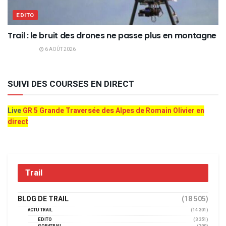
EDITO
Trail : le bruit des drones ne passe plus en montagne
6 AOÛT 2026
SUIVI DES COURSES EN DIRECT
Live
GR 5 Grande Traversée des Alpes de Romain Olivier en
direct
Trail
BLOG DE TRAIL
(18 505)
ACTU TRAIL
(14 301)
EDITO
(3 351)