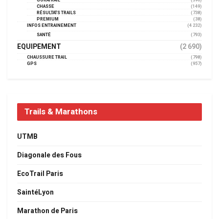
GORATRAIL
(390)
CHASSE
(149)
RÉSULTATS TRAILS
(738)
PREMIUM
(38)
INFOS ENTRAINEMENT
(4 232)
SANTÉ
(793)
EQUIPEMENT
(2 690)
CHAUSSURE TRAIL
(798)
GPS
(957)
Trails & Marathons
UTMB
Diagonale des Fous
EcoTrail Paris
SaintéLyon
Marathon de Paris