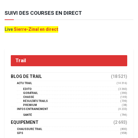
SUIVI DES COURSES EN DIRECT
Live
Sierre-Zinal en direct
Trail
BLOG DE TRAIL
(18 521)
ACTU TRAIL
(14 316)
EDITO
(3 360)
GORATRAIL
(390)
CHASSE
(149)
RÉSULTATS TRAILS
(739)
PREMIUM
(38)
INFOS ENTRAINEMENT
(4 233)
SANTÉ
(794)
EQUIPEMENT
(2 693)
CHAUSSURE TRAIL
(800)
GPS
(958)