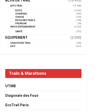
BLOG DE TRAIL
(18 492)
ACTU TRAIL
(14 288)
EDITO
(3 346)
GORATRAIL
(390)
CHASSE
(148)
RÉSULTATS TRAILS
(738)
PREMIUM
(38)
INFOS ENTRAINEMENT
(4 232)
SANTÉ
(793)
EQUIPEMENT
(2 690)
CHAUSSURE TRAIL
(798)
GPS
(957)
Trails & Marathons
UTMB
Diagonale des Fous
EcoTrail Paris