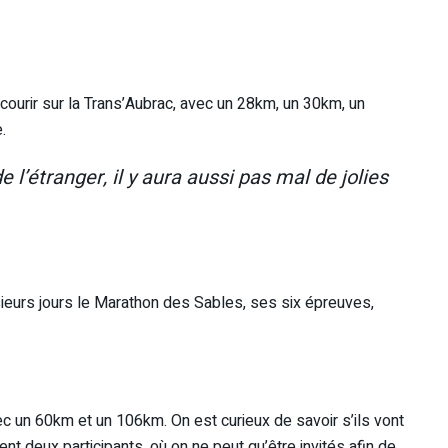
 courir sur la Trans’Aubrac, avec un 28km, un 30km, un
.
e l’étranger, il y aura aussi pas mal de jolies
usieurs jours le Marathon des Sables, ses six épreuves,
c un 60km et un 106km. On est curieux de savoir s’ils vont
 deux participants, où on ne peut qu’être invités afin de