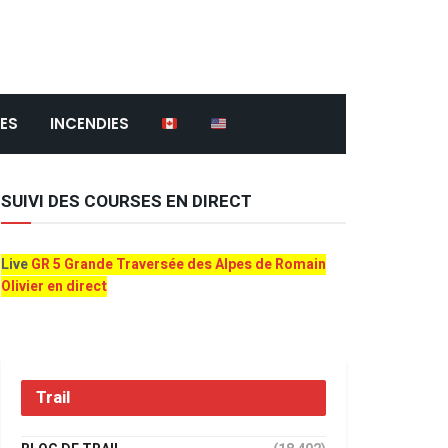
ES
INCENDIES
SUIVI DES COURSES EN DIRECT
Live
GR 5 Grande Traversée des Alpes de Romain
Olivier en direct
Trail