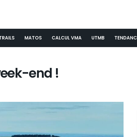
TRAILS
MATOS
CALCUL VMA
UTMB
TENDANC
week-end !