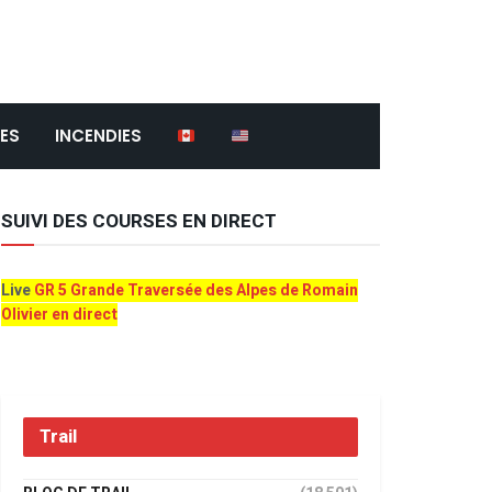
ES
INCENDIES
SUIVI DES COURSES EN DIRECT
Live
GR 5 Grande Traversée des Alpes de Romain
Olivier en direct
Trail