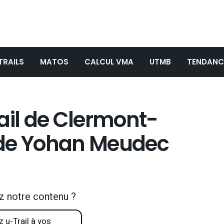
TRAILS
MATOS
CALCUL VMA
UTMB
TENDANC
ail de Clermont-
e de Yohan Meudec
z notre contenu ?
 u-Trail à vos