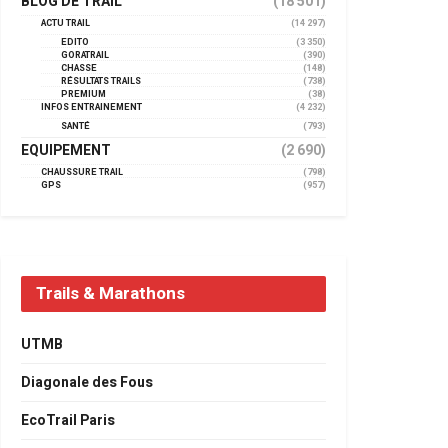
BLOG DE TRAIL
(18 501)
ACTU TRAIL
(14 297)
EDITO
(3 350)
GORATRAIL
(390)
CHASSE
(148)
RÉSULTATS TRAILS
(738)
PREMIUM
(38)
INFOS ENTRAINEMENT
(4 232)
SANTÉ
(793)
EQUIPEMENT
(2 690)
CHAUSSURE TRAIL
(798)
GPS
(957)
Trails & Marathons
UTMB
Diagonale des Fous
EcoTrail Paris