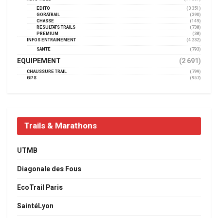
EDITO
(3 351)
GORATRAIL
(390)
CHASSE
(149)
RÉSULTATS TRAILS
(738)
PREMIUM
(38)
INFOS ENTRAINEMENT
(4 232)
SANTÉ
(793)
EQUIPEMENT
(2 691)
CHAUSSURE TRAIL
(799)
GPS
(957)
Trails & Marathons
UTMB
Diagonale des Fous
EcoTrail Paris
SaintéLyon