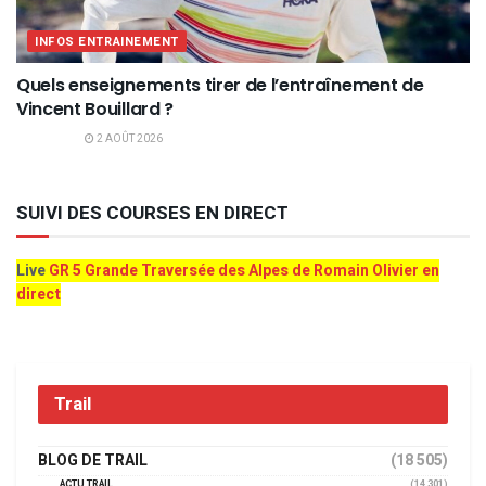
INFOS ENTRAINEMENT
Quels enseignements tirer de l’entraînement de
Vincent Bouillard ?
2 AOÛT 2026
SUIVI DES COURSES EN DIRECT
Live
GR 5 Grande Traversée des Alpes de Romain Olivier en
direct
Trail
BLOG DE TRAIL
(18 505)
ACTU TRAIL
(14 301)