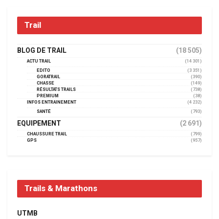
Trail
BLOG DE TRAIL
(18 505)
ACTU TRAIL
(14 301)
EDITO
(3 351)
GORATRAIL
(390)
CHASSE
(149)
RÉSULTATS TRAILS
(738)
PREMIUM
(38)
INFOS ENTRAINEMENT
(4 232)
SANTÉ
(793)
EQUIPEMENT
(2 691)
CHAUSSURE TRAIL
(799)
GPS
(957)
Trails & Marathons
UTMB