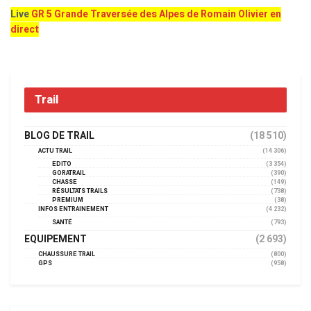
Live
GR 5 Grande Traversée des Alpes de Romain Olivier en
direct
Trail
BLOG DE TRAIL
(18 510)
ACTU TRAIL
(14 306)
EDITO
(3 354)
GORATRAIL
(390)
CHASSE
(149)
RÉSULTATS TRAILS
(738)
PREMIUM
(38)
INFOS ENTRAINEMENT
(4 232)
SANTÉ
(793)
EQUIPEMENT
(2 693)
CHAUSSURE TRAIL
(800)
GPS
(958)