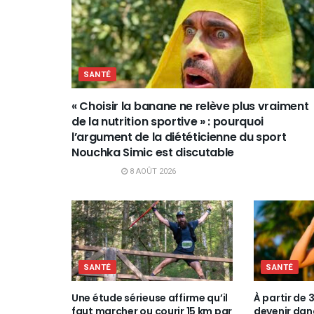
SANTÉ
« Choisir la banane ne relève plus vraiment
de la nutrition sportive » : pourquoi
l’argument de la diététicienne du sport
Nouchka Simic est discutable
8 AOÛT 2026
SANTÉ
SANTÉ
Une étude sérieuse affirme qu’il
À partir de 
faut marcher ou courir 15 km par
devenir dan