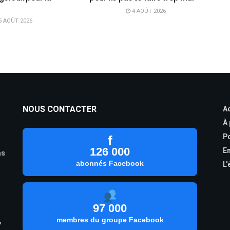
4 AOÛT 2026
5 AOÛT 2026
NOUS CONTACTER
Ac
À
Po
f
126 000
En
as
abonnés Facebook
L'
97 000
,
membres du groupe Facebook