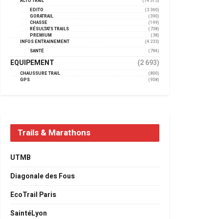
ACTU TRAIL
(14 315)
EDITO
(3 360)
GORATRAIL
(390)
CHASSE
(149)
RÉSULTATS TRAILS
(738)
PREMIUM
(38)
INFOS ENTRAINEMENT
(4 233)
SANTÉ
(794)
EQUIPEMENT
(2 693)
CHAUSSURE TRAIL
(800)
GPS
(958)
Trails & Marathons
UTMB
Diagonale des Fous
EcoTrail Paris
SaintéLyon