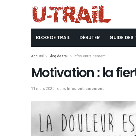
BLOG DE TRAIL
DÉBUTER
GUIDE DES 
Accueil
Blog de trail
Infos entrainement
Motivation : la fie
11 mars 2025
dans
Infos entrainement