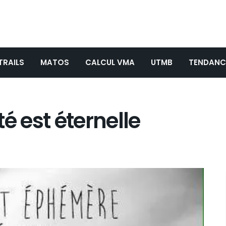
TRAILS
MATOS
CALCUL VMA
UTMB
TENDANC
rté est éternelle