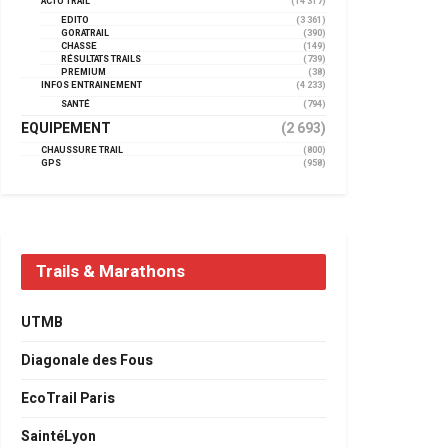
ACTU TRAIL
(14 317)
EDITO
(3 361)
GORATRAIL
(390)
CHASSE
(149)
RÉSULTATS TRAILS
(739)
PREMIUM
(38)
INFOS ENTRAINEMENT
(4 233)
SANTÉ
(794)
EQUIPEMENT
(2 693)
CHAUSSURE TRAIL
(800)
GPS
(958)
Trails & Marathons
UTMB
Diagonale des Fous
EcoTrail Paris
SaintéLyon