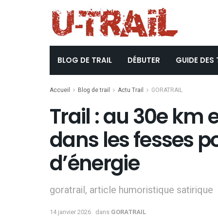
BLOG DE TRAIL
DÉBUTER
GUIDE DES 
Accueil
Blog de trail
Actu Trail
GORATRAIL
Trail : au 30e km 
dans les fesses p
d’énergie
goratrail, article humoristique satirique
14 janvier 2026
dans
GORATRAIL