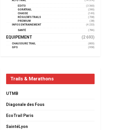
ACTU TRAIL
(14 314)
EDITO
(3 360)
GORATRAIL
(390)
CHASSE
(149)
RÉSULTATS TRAILS
(738)
PREMIUM
(38)
INFOS ENTRAINEMENT
(4 233)
SANTÉ
(794)
EQUIPEMENT
(2 693)
CHAUSSURE TRAIL
(800)
GPS
(958)
Trails & Marathons
UTMB
Diagonale des Fous
EcoTrail Paris
SaintéLyon