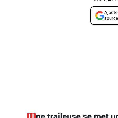
Ajoutez
source
U
ne traileuse se met u