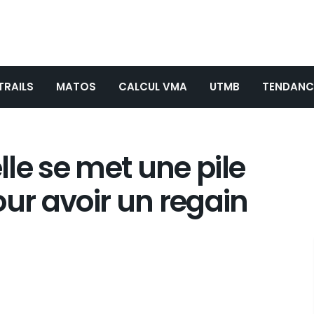
TRAILS
MATOS
CALCUL VMA
UTMB
TENDANC
elle se met une pile
our avoir un regain