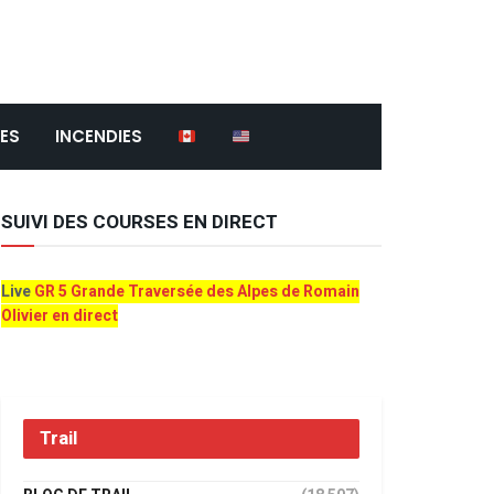
ES
INCENDIES
SUIVI DES COURSES EN DIRECT
Live
GR 5 Grande Traversée des Alpes de Romain
Olivier en direct
Trail