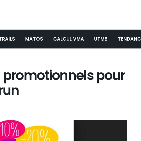
TRAILS
MATOS
CALCUL VMA
UTMB
TENDANC
es promotionnels pour
run