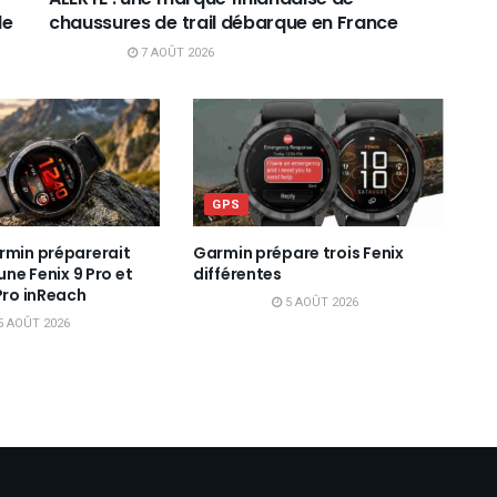
de
chaussures de trail débarque en France
7 AOÛT 2026
GPS
rmin préparerait
Garmin prépare trois Fenix
 une Fenix 9 Pro et
différentes
Pro inReach
5 AOÛT 2026
5 AOÛT 2026