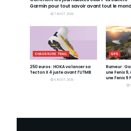
Garmin pour tout savoir avant tout le mon
7 AOÛT 2026
CHAUSSURE TRAIL
GPS
250 euros : HOKA va lancer sa
Rumeur : Ga
Tecton X 4 juste avant l’UTMB
une Fenix 9,
une Fenix 9 
6 AOÛT 2026