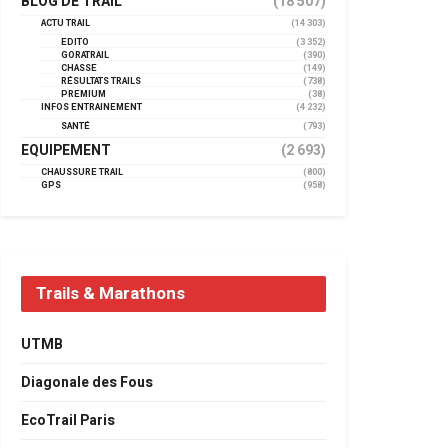
BLOG DE TRAIL
(18 507)
ACTU TRAIL
(14 303)
EDITO
(3 352)
GORATRAIL
(390)
CHASSE
(149)
RÉSULTATS TRAILS
(738)
PREMIUM
(38)
INFOS ENTRAINEMENT
(4 232)
SANTÉ
(793)
EQUIPEMENT
(2 693)
CHAUSSURE TRAIL
(800)
GPS
(958)
Trails & Marathons
UTMB
Diagonale des Fous
EcoTrail Paris