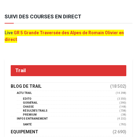
SUIVI DES COURSES EN DIRECT
Live
GR 5 Grande Traversée des Alpes de Romain Olivier en
direct
Trail
BLOG DE TRAIL
(18 502)
ACTU TRAIL
(14 298)
EDITO
(3 350)
GORATRAIL
(390)
CHASSE
(148)
RÉSULTATS TRAILS
(738)
PREMIUM
(38)
INFOS ENTRAINEMENT
(4 232)
SANTÉ
(793)
EQUIPEMENT
(2 690)