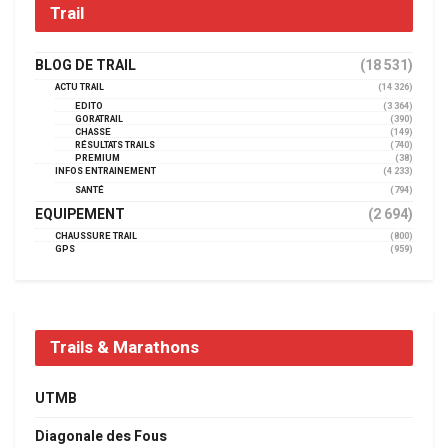
Trail
BLOG DE TRAIL
(18 531)
ACTU TRAIL
(14 326)
EDITO
(3 364)
GORATRAIL
(390)
CHASSE
(149)
RÉSULTATS TRAILS
(740)
PREMIUM
(38)
INFOS ENTRAINEMENT
(4 233)
SANTÉ
(794)
EQUIPEMENT
(2 694)
CHAUSSURE TRAIL
(800)
GPS
(959)
Trails & Marathons
UTMB
Diagonale des Fous