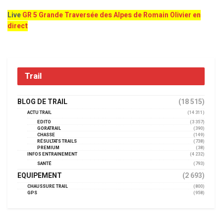
Live
GR 5 Grande Traversée des Alpes de Romain Olivier en
direct
Trail
BLOG DE TRAIL
(18 515)
ACTU TRAIL
(14 311)
EDITO
(3 357)
GORATRAIL
(390)
CHASSE
(149)
RÉSULTATS TRAILS
(738)
PREMIUM
(38)
INFOS ENTRAINEMENT
(4 232)
SANTÉ
(793)
EQUIPEMENT
(2 693)
CHAUSSURE TRAIL
(800)
GPS
(958)