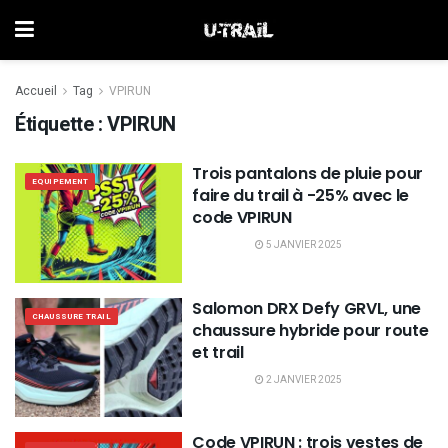
Accueil
Tag
VPIRUN
Étiquette :
VPIRUN
Trois pantalons de pluie pour
EQUIPEMENT
faire du trail à -25% avec le
code VPIRUN
5 JANVIER 2025
Salomon DRX Defy GRVL, une
CHAUSSURE TRAIL
chaussure hybride pour route
et trail
2 JANVIER 2025
Code VPIRUN : trois vestes de