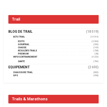
Trail
BLOG DE TRAIL
(18 519)
ACTU TRAIL
(14 314)
EDITO
(3 360)
GORATRAIL
(390)
CHASSE
(149)
RÉSULTATS TRAILS
(738)
PREMIUM
(38)
INFOS ENTRAINEMENT
(4 233)
SANTÉ
(794)
EQUIPEMENT
(2 693)
CHAUSSURE TRAIL
(800)
GPS
(958)
Trails & Marathons