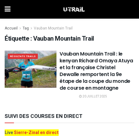
Accueil
Tag
Vauban Mountain Trail
Étiquette :
Vauban Mountain Trail
Vauban Mountain Trail : le
RÉSULTATS TRAILS
kenyan Richard Omaya Atuya
et la française Christel
Dewalle remportent la 9e
étape de la coupe du monde
de course en montagne
20 JUILLET 2025
SUIVI DES COURSES EN DIRECT
Live
Sierre-Zinal en direct