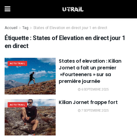
Accueil
Tag
States of Elevation en direct jour 1 en direct
Étiquette :
States of Elevation en direct jour 1
en direct
States of elevation : Kilian
ACTU TRAIL
Jornet a fait un premier
»Fourteeners » sur sa
première journée
6 SEPTEMBRE 2025
Kilian Jornet frappe fort
ACTU TRAIL
7 SEPTEMBRE 2025