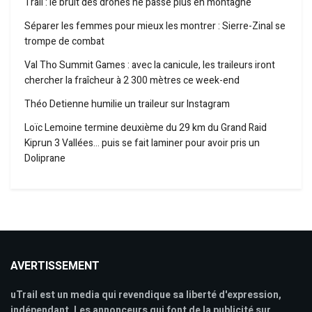
Trail : le bruit des drones ne passe plus en montagne
Séparer les femmes pour mieux les montrer : Sierre-Zinal se
trompe de combat
Val Tho Summit Games : avec la canicule, les traileurs iront
chercher la fraîcheur à 2 300 mètres ce week-end
Théo Detienne humilie un traileur sur Instagram
Loïc Lemoine termine deuxième du 29 km du Grand Raid
Kiprun 3 Vallées… puis se fait laminer pour avoir pris un
Doliprane
AVERTISSEMENT
uTrail est un media qui revendique sa liberté d'expression,
indépendant. Les annonceurs qui font de la publicité sur