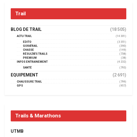
Trail
BLOG DE TRAIL
(18 505)
ACTU TRAIL
(14 301)
EDITO
(3 351)
GORATRAIL
(390)
CHASSE
(149)
RÉSULTATS TRAILS
(738)
PREMIUM
(38)
INFOS ENTRAINEMENT
(4 232)
SANTÉ
(793)
EQUIPEMENT
(2 691)
CHAUSSURE TRAIL
(799)
GPS
(957)
Trails & Marathons
UTMB