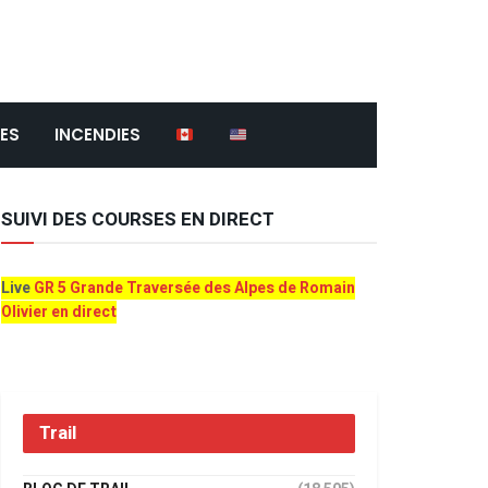
ES
INCENDIES
SUIVI DES COURSES EN DIRECT
Live
GR 5 Grande Traversée des Alpes de Romain
Olivier en direct
Trail