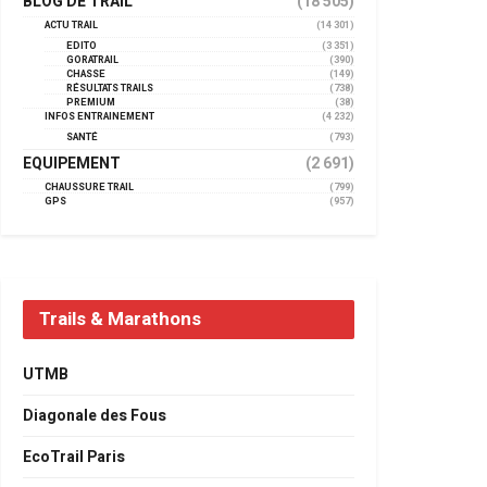
BLOG DE TRAIL
(18 505)
ACTU TRAIL
(14 301)
EDITO
(3 351)
GORATRAIL
(390)
CHASSE
(149)
RÉSULTATS TRAILS
(738)
PREMIUM
(38)
INFOS ENTRAINEMENT
(4 232)
SANTÉ
(793)
EQUIPEMENT
(2 691)
CHAUSSURE TRAIL
(799)
GPS
(957)
Trails & Marathons
UTMB
Diagonale des Fous
EcoTrail Paris