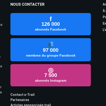
NOUS CONTACTER
Ac
À
Po
f
126 000
En
as
abonnés Facebook
L'
97 000
,
membres du groupe Facebook
on
◎
7 500
abonnés Instagram
ur
on
Contact u-Trail
Partenaires
Articles sponsorisés trail