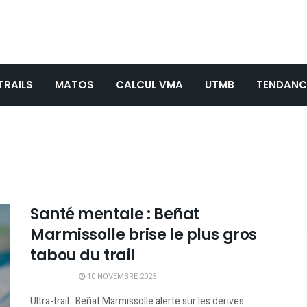
TRAILS
MATOS
CALCUL VMA
UTMB
TENDANC
Santé mentale : Beñat
Marmissolle brise le plus gros
tabou du trail
10 NOVEMBRE 2025
Ultra-trail : Beñat Marmissolle alerte sur les dérives