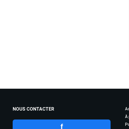
NOUS CONTACTER
Ac
À
Po
f