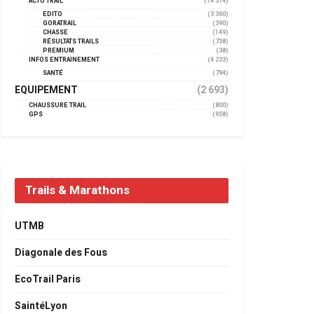
ACTU TRAIL
(14 314)
EDITO
(3 360)
GORATRAIL
(390)
CHASSE
(149)
RÉSULTATS TRAILS
(738)
PREMIUM
(38)
INFOS ENTRAINEMENT
(4 233)
SANTÉ
(794)
EQUIPEMENT
(2 693)
CHAUSSURE TRAIL
(800)
GPS
(958)
Trails & Marathons
UTMB
Diagonale des Fous
EcoTrail Paris
SaintéLyon