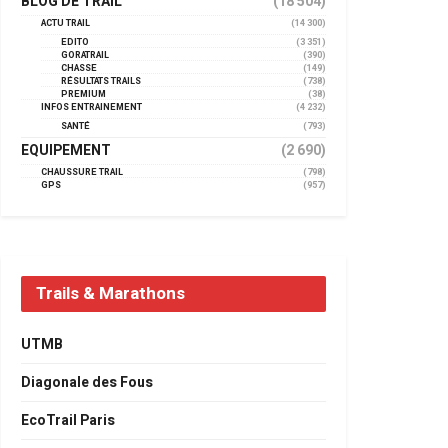
BLOG DE TRAIL
(18 504)
ACTU TRAIL
(14 300)
EDITO
(3 351)
GORATRAIL
(390)
CHASSE
(149)
RÉSULTATS TRAILS
(738)
PREMIUM
(38)
INFOS ENTRAINEMENT
(4 232)
SANTÉ
(793)
EQUIPEMENT
(2 690)
CHAUSSURE TRAIL
(798)
GPS
(957)
Trails & Marathons
UTMB
Diagonale des Fous
EcoTrail Paris