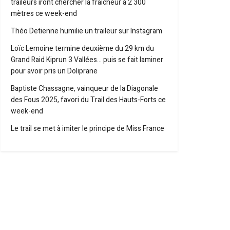
traileurs iront chercher la fraîcheur à 2 300
mètres ce week-end
Théo Detienne humilie un traileur sur Instagram
Loïc Lemoine termine deuxième du 29 km du
Grand Raid Kiprun 3 Vallées… puis se fait laminer
pour avoir pris un Doliprane
Baptiste Chassagne, vainqueur de la Diagonale
des Fous 2025, favori du Trail des Hauts-Forts ce
week-end
Le trail se met à imiter le principe de Miss France