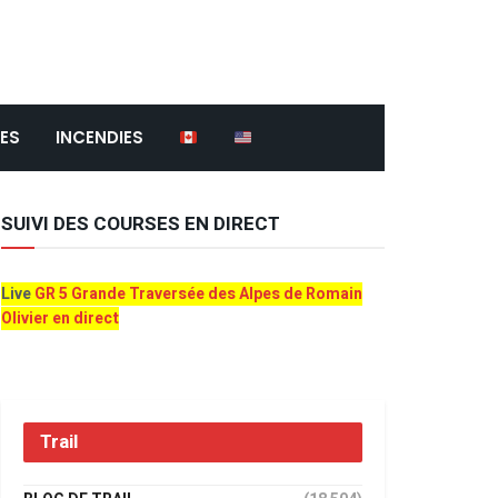
ES
INCENDIES
SUIVI DES COURSES EN DIRECT
Live
GR 5 Grande Traversée des Alpes de Romain
Olivier en direct
Trail