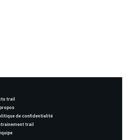
tu trail
 propos
litique de confidentialité
trainement trail
équipe