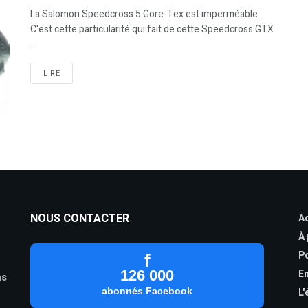
La Salomon Speedcross 5 Gore-Tex est imperméable.
C'est cette particularité qui fait de cette Speedcross GTX
...
LIRE
NOUS CONTACTER
Ac
À
Po
f
126 000
En
as
abonnés Facebook
L'