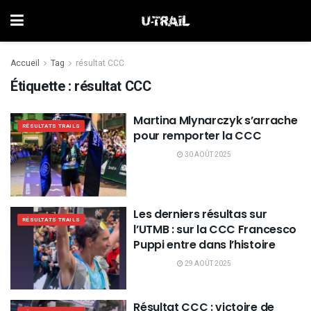
Accueil
Tag
résultat CCC
Étiquette :
résultat CCC
Martina Mlynarczyk s’arrache
RÉSULTATS TRAILS
pour remporter la CCC
30 AOÛT 2025
Les derniers résultas sur
RÉSULTATS TRAILS
l’UTMB : sur la CCC Francesco
Puppi entre dans l’histoire
29 AOÛT 2025
Résultat CCC : victoire de