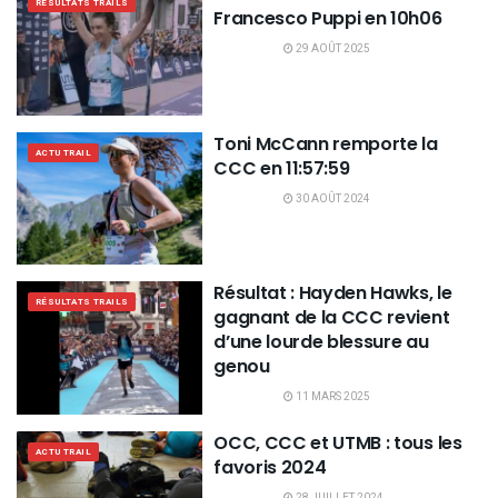
RÉSULTATS TRAILS
Francesco Puppi en 10h06
29 AOÛT 2025
Toni McCann remporte la
ACTU TRAIL
CCC en 11:57:59
30 AOÛT 2024
Résultat : Hayden Hawks, le
RÉSULTATS TRAILS
gagnant de la CCC revient
d’une lourde blessure au
genou
11 MARS 2025
OCC, CCC et UTMB : tous les
ACTU TRAIL
favoris 2024
28 JUILLET 2024