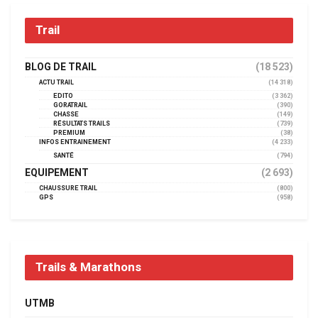
Trail
BLOG DE TRAIL
(18 523)
ACTU TRAIL
(14 318)
EDITO
(3 362)
GORATRAIL
(390)
CHASSE
(149)
RÉSULTATS TRAILS
(739)
PREMIUM
(38)
INFOS ENTRAINEMENT
(4 233)
SANTÉ
(794)
EQUIPEMENT
(2 693)
CHAUSSURE TRAIL
(800)
GPS
(958)
Trails & Marathons
UTMB