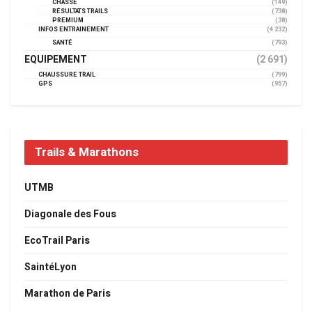
CHASSE
(149)
RÉSULTATS TRAILS
(738)
PREMIUM
(38)
INFOS ENTRAINEMENT
(4 232)
SANTÉ
(793)
EQUIPEMENT
(2 691)
CHAUSSURE TRAIL
(799)
GPS
(957)
Trails & Marathons
UTMB
Diagonale des Fous
EcoTrail Paris
SaintéLyon
Marathon de Paris