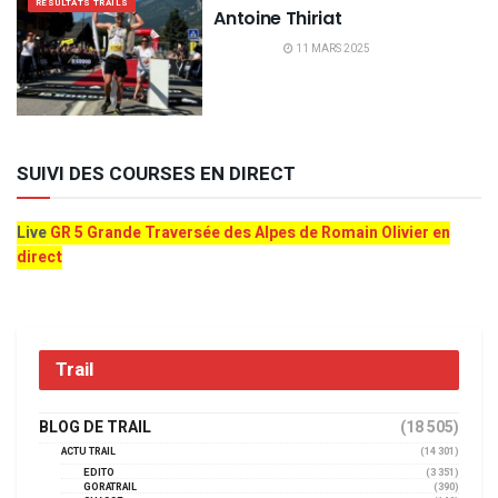
RÉSULTATS TRAILS
Antoine Thiriat
11 MARS 2025
SUIVI DES COURSES EN DIRECT
Live
GR 5 Grande Traversée des Alpes de Romain Olivier en
direct
Trail
BLOG DE TRAIL
(18 505)
ACTU TRAIL
(14 301)
EDITO
(3 351)
GORATRAIL
(390)