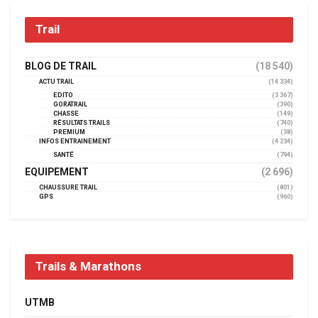
Trail
BLOG DE TRAIL
(18 540)
ACTU TRAIL
(14 334)
EDITO
(3 367)
GORATRAIL
(390)
CHASSE
(149)
RÉSULTATS TRAILS
(740)
PREMIUM
(38)
INFOS ENTRAINEMENT
(4 234)
SANTÉ
(794)
EQUIPEMENT
(2 696)
CHAUSSURE TRAIL
(801)
GPS
(960)
Trails & Marathons
UTMB