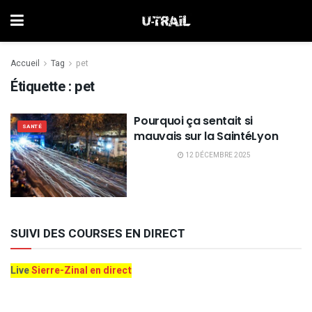
Accueil
Tag
pet
Étiquette :
pet
Pourquoi ça sentait si
SANTÉ
mauvais sur la SaintéLyon
12 DÉCEMBRE 2025
SUIVI DES COURSES EN DIRECT
Live
Sierre-Zinal en direct