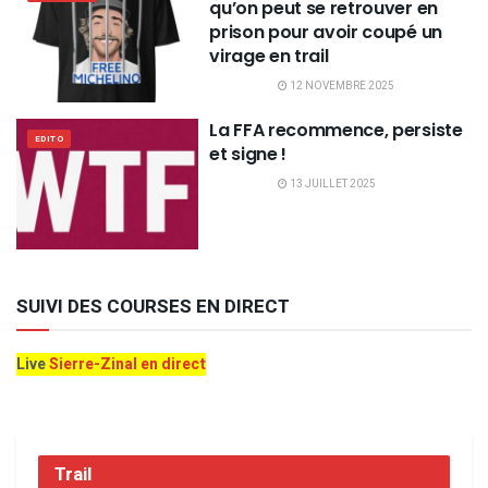
qu’on peut se retrouver en
prison pour avoir coupé un
virage en trail
12 NOVEMBRE 2025
La FFA recommence, persiste
EDITO
et signe !
13 JUILLET 2025
SUIVI DES COURSES EN DIRECT
Live
Sierre-Zinal en direct
Trail