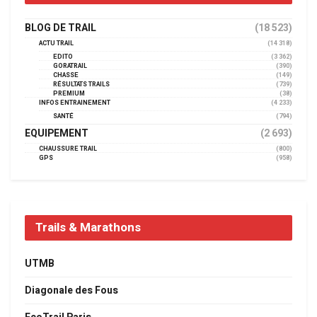
BLOG DE TRAIL
(18 523)
ACTU TRAIL
(14 318)
EDITO
(3 362)
GORATRAIL
(390)
CHASSE
(149)
RÉSULTATS TRAILS
(739)
PREMIUM
(38)
INFOS ENTRAINEMENT
(4 233)
SANTÉ
(794)
EQUIPEMENT
(2 693)
CHAUSSURE TRAIL
(800)
GPS
(958)
Trails & Marathons
UTMB
Diagonale des Fous