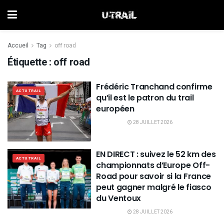
Accueil
Tag
off road
Étiquette :
off road
Frédéric Tranchand confirme
ACTU TRAIL
qu’il est le patron du trail
européen
28 JUILLET 2026
EN DIRECT : suivez le 52 km des
ACTU TRAIL
championnats d’Europe Off-
Road pour savoir si la France
peut gagner malgré le fiasco
du Ventoux
28 JUILLET 2026