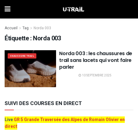
Accueil
Tag
Norda 003
Étiquette :
Norda 003
Norda 003 : les chaussures de
CHAUSSURE TRAIL
trail sans lacets qui vont faire
parler
10 SEPTEMBRE 2025
SUIVI DES COURSES EN DIRECT
Live
GR 5 Grande Traversée des Alpes de Romain Olivier en
direct