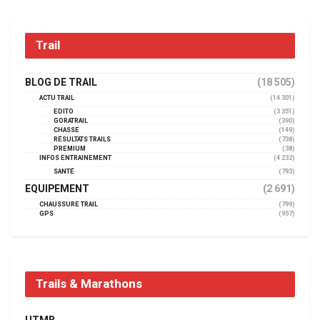
Trail
BLOG DE TRAIL
(18 505)
ACTU TRAIL
(14 301)
EDITO
(3 351)
GORATRAIL
(390)
CHASSE
(149)
RÉSULTATS TRAILS
(738)
PREMIUM
(38)
INFOS ENTRAINEMENT
(4 232)
SANTÉ
(793)
EQUIPEMENT
(2 691)
CHAUSSURE TRAIL
(799)
GPS
(957)
Trails & Marathons