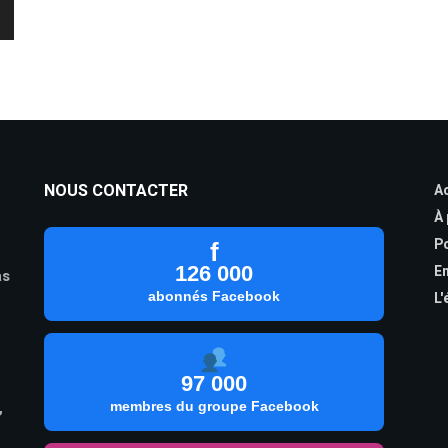
NOUS CONTACTER
Ac
À
Po
f
126 000
En
as
abonnés Facebook
L'
97 000
,
membres du groupe Facebook