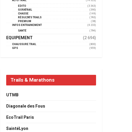
ACTU TRAIL
(14 323)
EDITO
(3 363)
GORATRAIL
(390)
CHASSE
(149)
RÉSULTATS TRAILS
(740)
PREMIUM
(38)
INFOS ENTRAINEMENT
(4 233)
SANTÉ
(794)
EQUIPEMENT
(2 694)
CHAUSSURE TRAIL
(800)
GPS
(959)
Trails & Marathons
UTMB
Diagonale des Fous
EcoTrail Paris
SaintéLyon