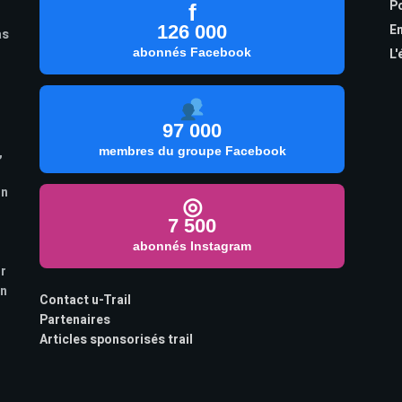
Po
f
126 000
En
as
abonnés Facebook
L'
97 000
,
membres du groupe Facebook
on
◎
7 500
abonnés Instagram
ur
on
Contact u-Trail
Partenaires
Articles sponsorisés trail