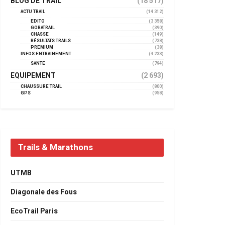
BLOG DE TRAIL
(18 517)
ACTU TRAIL
(14 312)
EDITO
(3 358)
GORATRAIL
(390)
CHASSE
(149)
RÉSULTATS TRAILS
(738)
PREMIUM
(38)
INFOS ENTRAINEMENT
(4 233)
SANTÉ
(794)
EQUIPEMENT
(2 693)
CHAUSSURE TRAIL
(800)
GPS
(958)
Trails & Marathons
UTMB
Diagonale des Fous
EcoTrail Paris