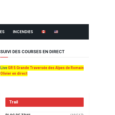
ES
INCENDIES
SUIVI DES COURSES EN DIRECT
Live
GR 5 Grande Traversée des Alpes de Romain
Olivier en direct
Trail