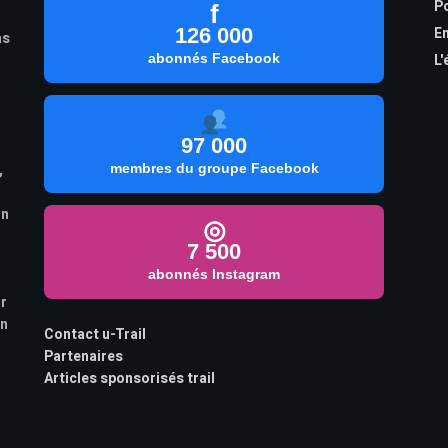
Po
f
126 000
En
as
abonnés Facebook
L'
97 000
,
membres du groupe Facebook
on
◎
7 500
abonnés Instagram
ur
on
Contact u-Trail
Partenaires
Articles sponsorisés trail