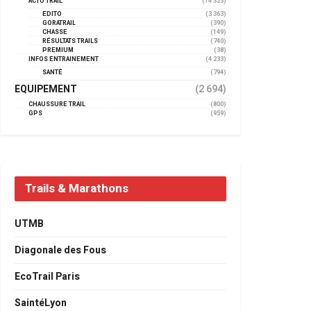
ACTU TRAIL
(14 323)
EDITO
(3 363)
GORATRAIL
(390)
CHASSE
(149)
RÉSULTATS TRAILS
(740)
PREMIUM
(38)
INFOS ENTRAINEMENT
(4 233)
SANTÉ
(794)
EQUIPEMENT
(2 694)
CHAUSSURE TRAIL
(800)
GPS
(959)
Trails & Marathons
UTMB
Diagonale des Fous
EcoTrail Paris
SaintéLyon