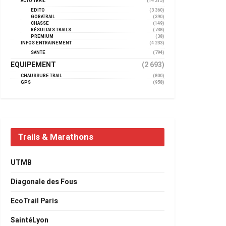
ACTU TRAIL
(14 315)
EDITO
(3 360)
GORATRAIL
(390)
CHASSE
(149)
RÉSULTATS TRAILS
(738)
PREMIUM
(38)
INFOS ENTRAINEMENT
(4 233)
SANTÉ
(794)
EQUIPEMENT
(2 693)
CHAUSSURE TRAIL
(800)
GPS
(958)
Trails & Marathons
UTMB
Diagonale des Fous
EcoTrail Paris
SaintéLyon