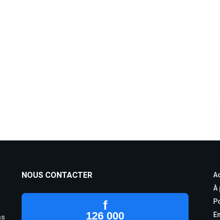
NOUS CONTACTER
Ac
À
Po
f
126 000
En
as