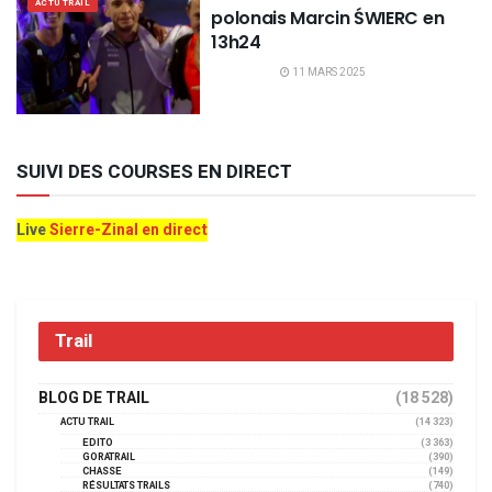
ACTU TRAIL
polonais Marcin ŚWIERC en
13h24
11 MARS 2025
SUIVI DES COURSES EN DIRECT
Live
Sierre-Zinal en direct
Trail
BLOG DE TRAIL
(18 528)
ACTU TRAIL
(14 323)
EDITO
(3 363)
GORATRAIL
(390)
CHASSE
(149)
RÉSULTATS TRAILS
(740)