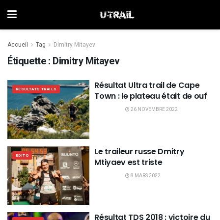
Accueil
Tag
Dimitry Mitayev
Étiquette :
Dimitry Mitayev
Résultat Ultra trail de Cape
RÉSULTATS TRAILS
Town : le plateau était de ouf
26 NOVEMBRE 2022
Le traileur russe Dmitry
EDITO
Mtiyaev est triste
8 MARS 2022
Résultat TDS 2018 : victoire du