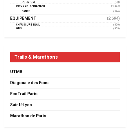
PREMIUM
(38)
INFOS ENTRAINEMENT
(4 233)
SANTÉ
(794)
EQUIPEMENT
(2 694)
CHAUSSURE TRAIL
(800)
GPS
(959)
Trails & Marathons
UTMB
Diagonale des Fous
EcoTrail Paris
SaintéLyon
Marathon de Paris