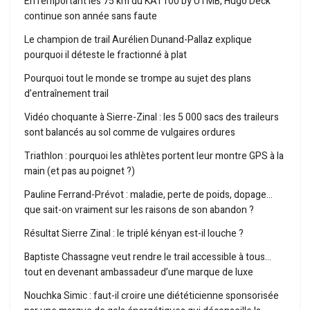
En remportant les 75 km du KAT100 by UTMB, Hugo Deck
continue son année sans faute
Le champion de trail Aurélien Dunand-Pallaz explique
pourquoi il déteste le fractionné à plat
Pourquoi tout le monde se trompe au sujet des plans
d’entraînement trail
Vidéo choquante à Sierre-Zinal : les 5 000 sacs des traileurs
sont balancés au sol comme de vulgaires ordures
Triathlon : pourquoi les athlètes portent leur montre GPS à la
main (et pas au poignet ?)
Pauline Ferrand-Prévot : maladie, perte de poids, dopage…
que sait-on vraiment sur les raisons de son abandon ?
Résultat Sierre Zinal : le triplé kényan est-il louche ?
Baptiste Chassagne veut rendre le trail accessible à tous…
tout en devenant ambassadeur d’une marque de luxe
Nouchka Simic : faut-il croire une diététicienne sponsorisée